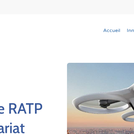
Accueil
In
pe RATP
riat