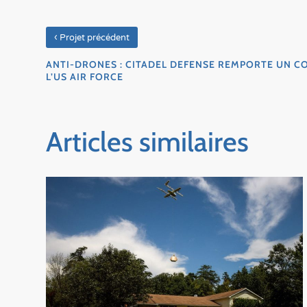
‹
Projet précédent
ANTI-DRONES : CITADEL DEFENSE REMPORTE UN C
L’US AIR FORCE
Articles similaires