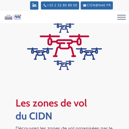
+33 2 32 80 88 00
CIDN@NAE.FR
Les zones de vol
du CIDN
Découvrez les zones de vol organisées par le