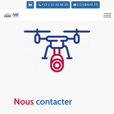
+33 2 32 80 88 00
CIDN@NAE.FR
Nous
contacter