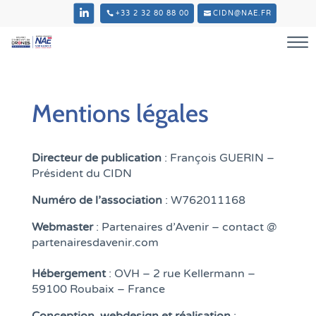
+33 2 32 80 88 00
CIDN@NAE.FR
Mentions légales
Directeur de publication
: François GUERIN –
Président du CIDN
Numéro de l’association
: W762011168
Webmaster
: Partenaires d’Avenir – contact @
partenairesdavenir.com
Hébergement
: OVH – 2 rue Kellermann –
59100 Roubaix – France