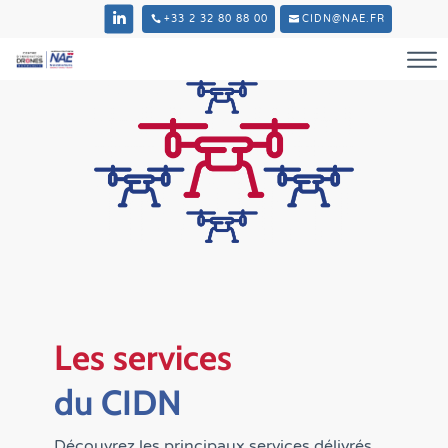
+33 2 32 80 88 00
CIDN@NAE.FR
Les services
du CIDN
Découvrez les principaux services délivrés