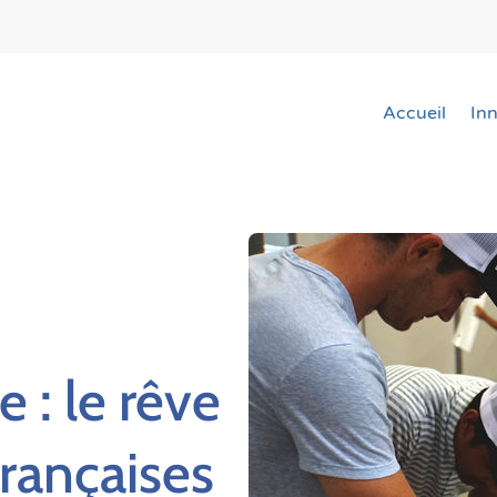
Accueil
In
 : le rêve
françaises