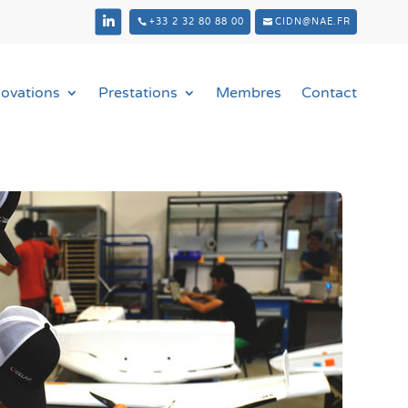
+33 2 32 80 88 00
CIDN@NAE.FR
novations
Prestations
Membres
Contact