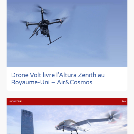
Drone Volt livre l’Altura Zenith au
Royaume-Uni – Air&Cosmos