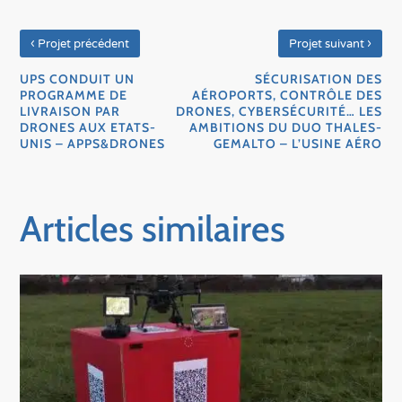
‹
›
Projet précédent
Projet suivant
UPS CONDUIT UN
SÉCURISATION DES
PROGRAMME DE
AÉROPORTS, CONTRÔLE DES
LIVRAISON PAR
DRONES, CYBERSÉCURITÉ… LES
DRONES AUX ETATS-
AMBITIONS DU DUO THALES-
UNIS – APPS&DRONES
GEMALTO – L’USINE AÉRO
Articles similaires