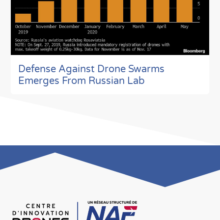
Defense Against Drone Swarms
Emerges From Russian Lab