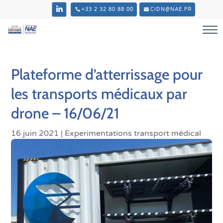
+33 2 32 80 88 00
CIDN@NAE.FR
Plateforme d’atterrissage pour
les transports médicaux par
drone – 16/06/21
16 juin 2021
|
Experimentations transport médical