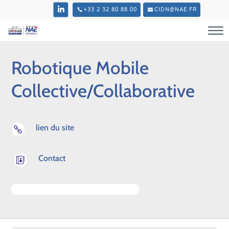
+33 2 32 80 88 00
CIDN@NAE.FR
Robotique Mobile
Collective/Collaborative
lien du site

Contact
