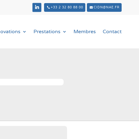
+33 2 32 80 88 00
CIDN@NAE.FR
novations
Prestations
Membres
Contact