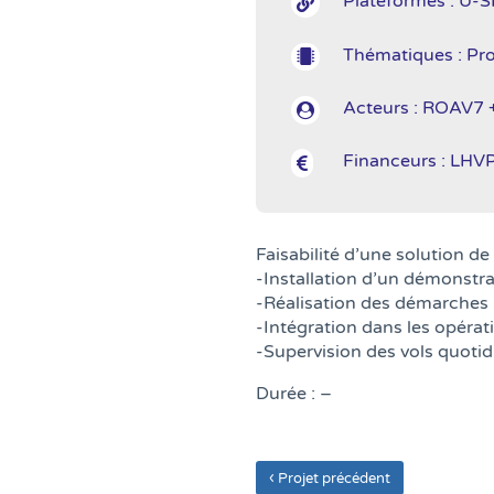
Plateformes : U-

Thématiques : Pro

Acteurs : ROAV7

Financeurs : LHVP

​Faisabilité d’une solution d
-Installation d’un démonstra
-Réalisation des démarches r
-Intégration dans les opérat
-Supervision des vols quotidi
Durée : –
‹
Projet précédent