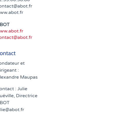
ontact@abot.fr
ww.abot.fr
BOT
ww.abot.fr
ontact@abot.fr
ontact
ondateur et
irigeant :
lexandre Maupas
ontact : Julie
uéville, Directrice
BOT
ulie@abot.fr