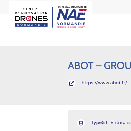
ABOT – GROU
https://www.abot.fr/

Type(s) : Entrepri
