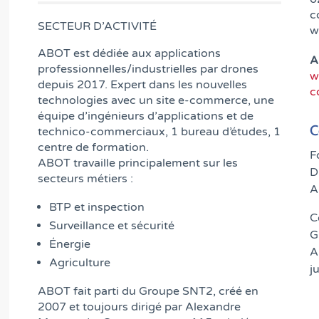
c
SECTEUR D’ACTIVITÉ
w
ABOT est dédiée aux applications
A
professionnelles/industrielles par drones
w
depuis 2017. Expert dans les nouvelles
c
technologies avec un site e-commerce, une
équipe d’ingénieurs d’applications et de
C
technico-commerciaux, 1 bureau d’études, 1
centre de formation.
F
ABOT travaille principalement sur les
D
secteurs métiers :
A
BTP et inspection
C
Surveillance et sécurité
G
Énergie
A
Agriculture
j
ABOT fait parti du Groupe SNT2, créé en
2007 et toujours dirigé par Alexandre