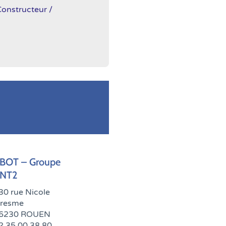
 Constructeur /
BOT – Groupe
NT2
30 rue Nicole
resme
6230 ROUEN
2.35.00.38.80