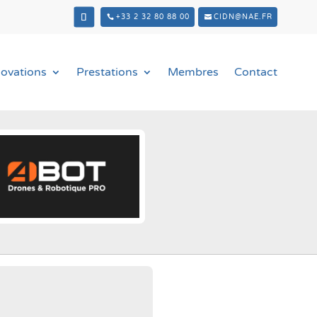
+33 2 32 80 88 00
CIDN@NAE.FR
novations
Prestations
Membres
Contact