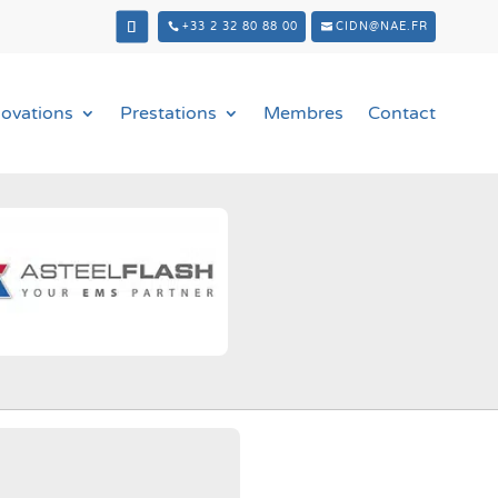
+33 2 32 80 88 00
CIDN@NAE.FR
novations
Prestations
Membres
Contact