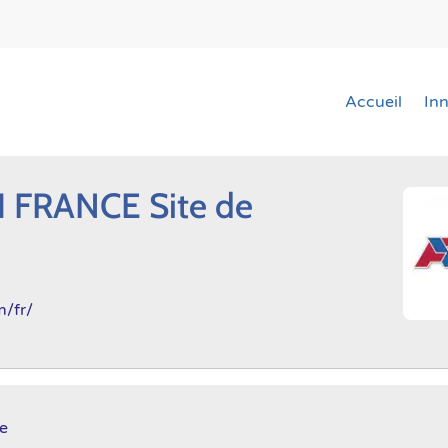
Accueil
In
 FRANCE Site de
m/fr/
se