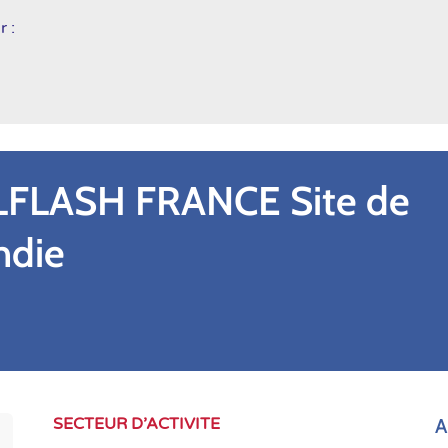
r :
FLASH FRANCE Site de
ndie
SECTEUR D’ACTIVITE
A