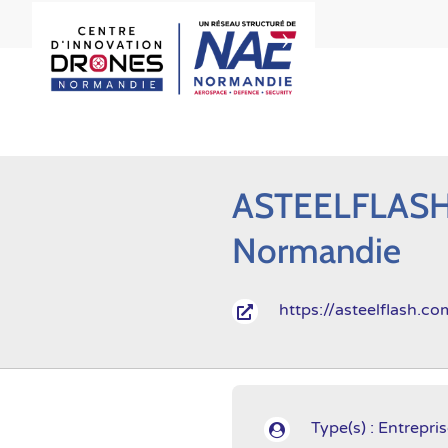
ASTEELFLASH
Normandie
https://asteelflash.co

Type(s) : Entrepri
