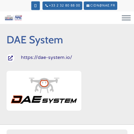
+33 2 32 80 88 00
CIDN@NAE.FR
DAE System
https://dae-system.io/
