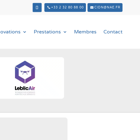
+33 2 32 80 88 00
CIDN@NAE.FR
novations
Prestations
Membres
Contact