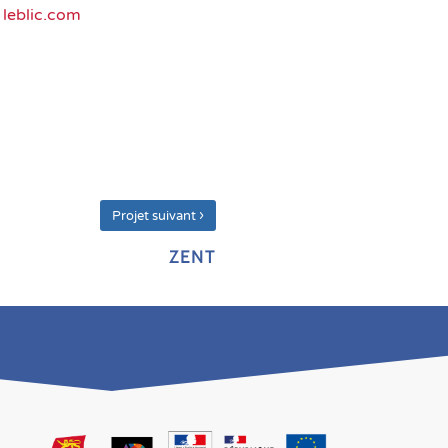
leblic.com
›
Projet suivant
ZENT