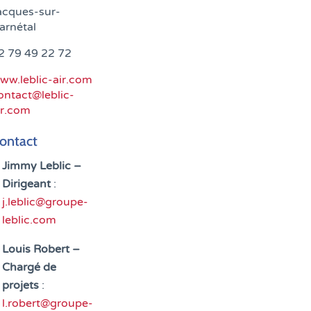
acques-sur-
arnétal
2 79 49 22 72
ww.leblic-air.com
ontact@leblic-
ir.com
ontact
Jimmy Leblic –
Dirigeant
:
j.leblic@groupe-
leblic.com
Louis Robert –
Chargé de
projets
:
l.robert@groupe-