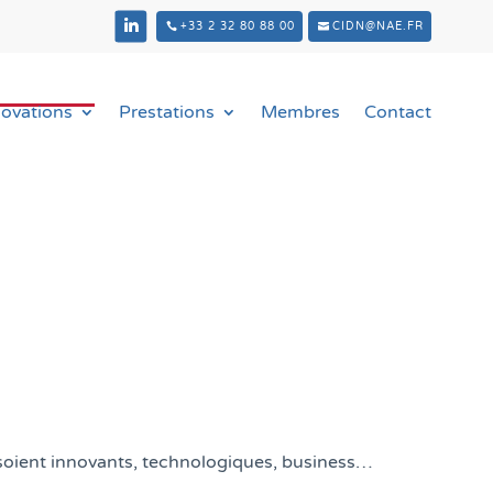
+33 2 32 80 88 00
CIDN@NAE.FR
novations
Prestations
Membres
Contact
s soient innovants, technologiques, business…