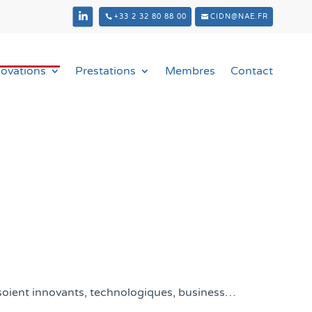
+33 2 32 80 88 00
CIDN@NAE.FR
novations
Prestations
Membres
Contact
s soient innovants, technologiques, business…