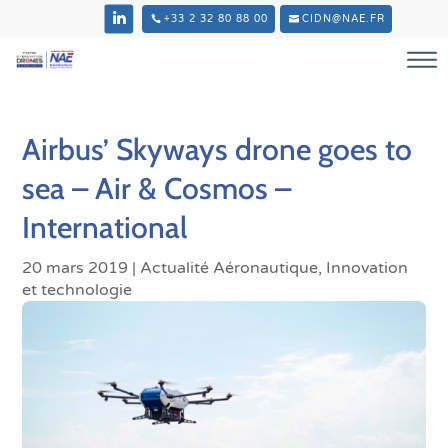
+33 2 32 80 88 00
CIDN@NAE.FR
Airbus’ Skyways drone goes to
sea – Air & Cosmos –
International
20 mars 2019
|
Actualité Aéronautique
,
Innovation
et technologie