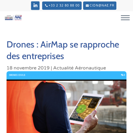
+33 2 32 80 88 00
CIDN@NAE.FR
Drones : AirMap se rapproche
des entreprises
18 novembre 2019
|
Actualité Aéronautique