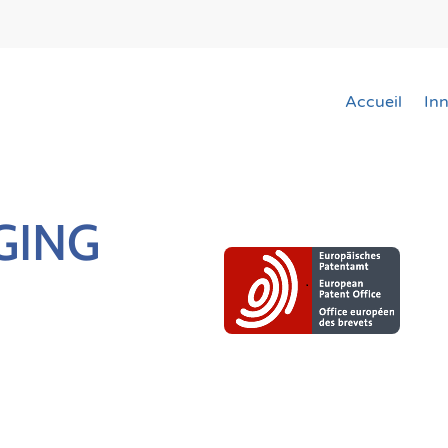
Accueil
In
GING