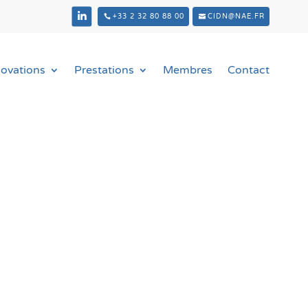
+33 2 32 80 88 00
CIDN@NAE.FR
novations
Prestations
Membres
Contact