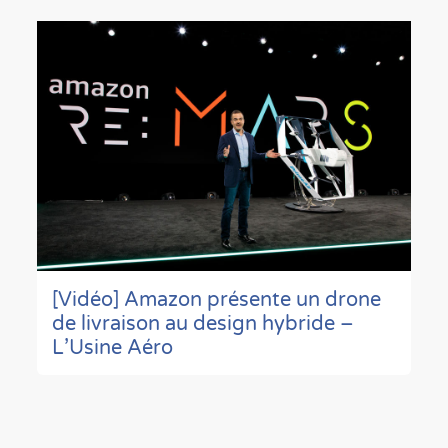
[Vidéo] Amazon présente un drone
de livraison au design hybride –
L’Usine Aéro