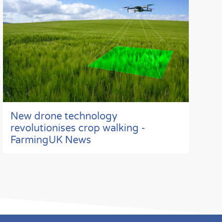
New drone technology
revolutionises crop walking -
FarmingUK News