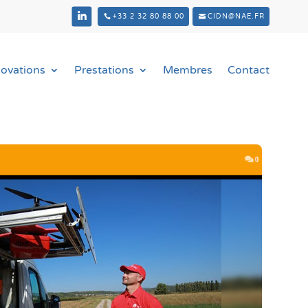
+33 2 32 80 88 00
CIDN@NAE.FR
novations
Prestations
Membres
Contact