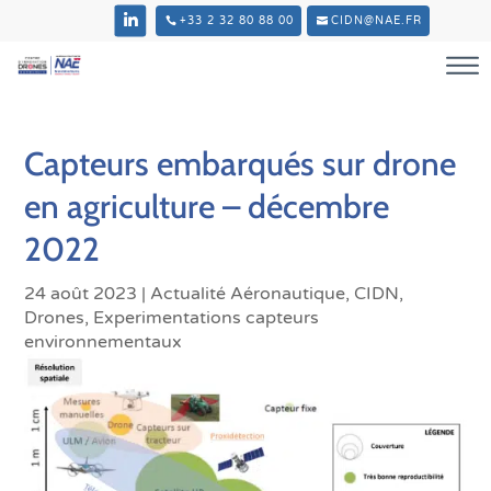
+33 2 32 80 88 00
CIDN@NAE.FR
Capteurs embarqués sur drone
en agriculture – décembre
2022
24 août 2023
|
Actualité Aéronautique
,
CIDN
,
Drones
,
Experimentations capteurs
environnementaux