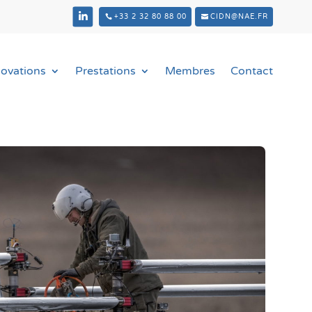
+33 2 32 80 88 00
CIDN@NAE.FR
novations
Prestations
Membres
Contact