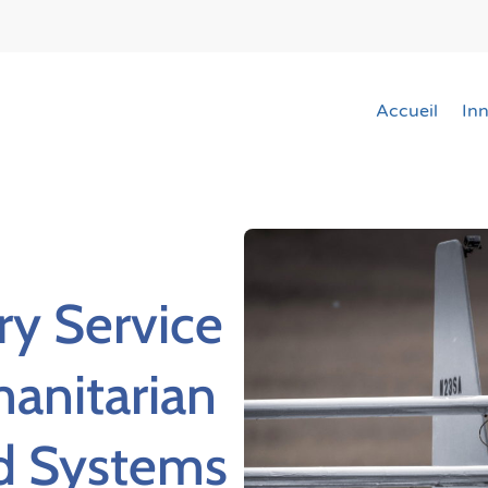
Accueil
In
ry Service
anitarian
d Systems