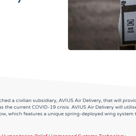
ed a civilian subsidiary, AVIUS Air Delivery, that will prov
as the current COVID-19 crisis. AVIUS Air Delivery will util
rrow, which features a unique spring-deployed wing system 